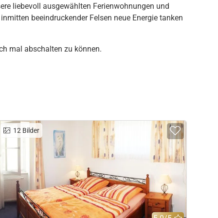
Unsere liebevoll ausgewählten Ferienwohnungen und
 inmitten beeindruckender Felsen neue Energie tanken
fach mal abschalten zu können.
Merkliste hinzufügen
Zur Mer
12
Bilder
rtung
: 5.0/5
Bewertung