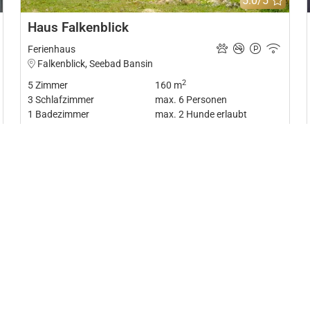
5.0/5
Haus Falkenblick
Ferienhaus
Falkenblick, Seebad Bansin
2
5
Zimmer
160 m
3
Schlafzimmer
max.
6
Personen
1
Badezimmer
max.
2
Hunde erlaubt
Details
Zur Merkliste hinzufügen
Zur 
11
Bilder