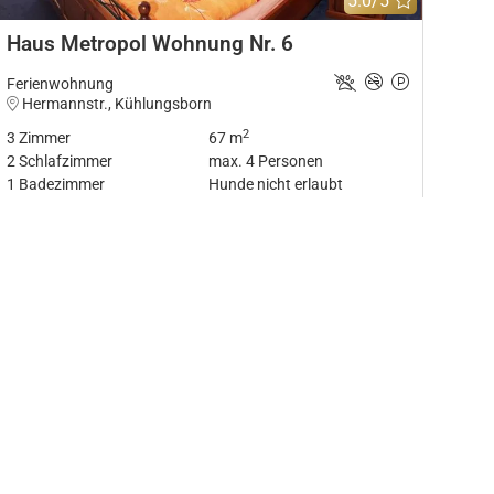
5.0/5
Haus Metropol Wohnung Nr. 6
Ferienwohnung
Hermannstr., Kühlungsborn
2
3
Zimmer
67 m
2
Schlafzimmer
max.
4
Personen
1
Badezimmer
Hunde nicht erlaubt
Details
Merkliste hinzufügen
Zur Mer
12
Bilder