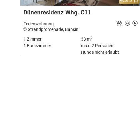
4.5/5
Dünenresidenz Whg. C11
Ferienwohnung
Strandpromenade, Bansin
2
1
Zimmer
33 m
1
Badezimmer
max.
2
Personen
Hunde nicht erlaubt
Details
10
Bilder