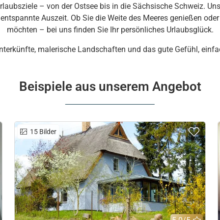
Urlaubsziele – von der Ostsee bis in die Sächsische Schweiz. 
e entspannte Auszeit. Ob Sie die Weite des Meeres genießen oder
möchten – bei uns finden Sie Ihr persönliches Urlaubsglück.
 Unterkünfte, malerische Landschaften und das gute Gefühl, ein
Beispiele aus unserem Angebot
Zur Merkliste hinzufügen
Zur 
15
Bilder
Bewertung
: 4.5/5
Bewe